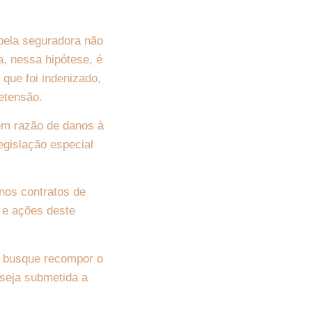
 pela seguradora não
a, nessa hipótese, é
 que foi indenizado,
retensão.
em razão de danos à
egislação especial
 nos contratos de
 e ações deste
a busque recompor o
seja submetida a