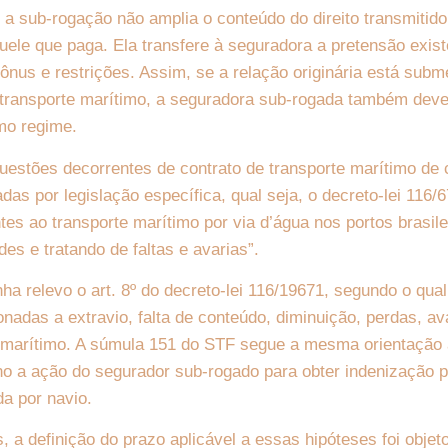
 a sub-rogação não amplia o conteúdo do direito transmitid
quele que paga. Ela transfere à seguradora a pretensão exis
 ônus e restrições. Assim, se a relação originária está subm
o transporte marítimo, a seguradora sub-rogada também dev
mo regime.
estões decorrentes de contrato de transporte marítimo de 
das por legislação específica, qual seja, o decreto-lei 116/
es ao transporte marítimo por via d’água nos portos brasile
es e tratando de faltas e avarias”.
ha relevo o art. 8º do decreto-lei 116/19671, segundo o q
onadas a extravio, falta de conteúdo, diminuição, perdas, av
e marítimo. A súmula 151 do STF segue a mesma orientação 
 a ação do segurador sub-rogado para obter indenização p
da por navio.
 a definição do prazo aplicável a essas hipóteses foi objet