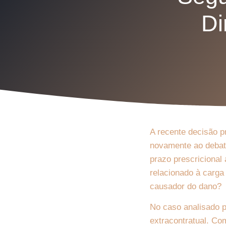
Di
A recente decisão p
novamente ao debate
prazo prescricional
relacionado à carga
causador do dano?
No caso analisado p
extracontratual. Co