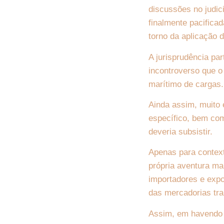
discussões no judici
finalmente pacifica
torno da aplicação d
A jurisprudência pa
incontroverso que o
marítimo de cargas.
Ainda assim, muito e
específico, bem com
deveria subsistir.
Apenas para context
própria aventura ma
importadores e expo
das mercadorias tr
Assim, em havendo s