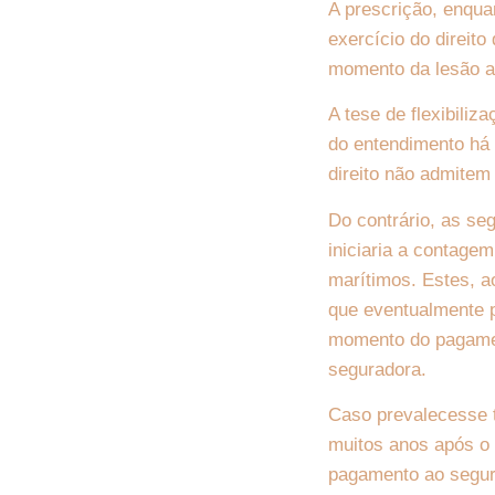
A prescrição, enquan
exercício do direit
momento da lesão ao
A tese de flexibiliz
do entendimento há 
direito não admitem 
Do contrário, as se
iniciaria a contage
marítimos. Estes, a
que eventualmente p
momento do pagamen
seguradora.
Caso prevalecesse ta
muitos anos após o 
pagamento ao segura