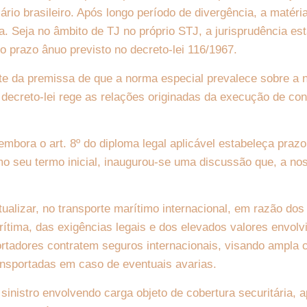
ário brasileiro. Após longo período de divergência, a matéri
da. Seja no âmbito de TJ no próprio STJ, a jurisprudência e
o prazo ânuo previsto no decreto-lei 116/1967.
rte da premissa de que a norma especial prevalece sobre a 
 decreto-lei rege as relações originadas da execução de con
mbora o art. 8º do diploma legal aplicável estabeleça prazo
o seu termo inicial, inaugurou-se uma discussão que, a no
ualizar, no transporte marítimo internacional, em razão dos 
rítima, das exigências legais e dos elevados valores envol
rtadores contratem seguros internacionais, visando ampla c
ansportadas em caso de eventuais avarias.
inistro envolvendo carga objeto de cobertura securitária, 