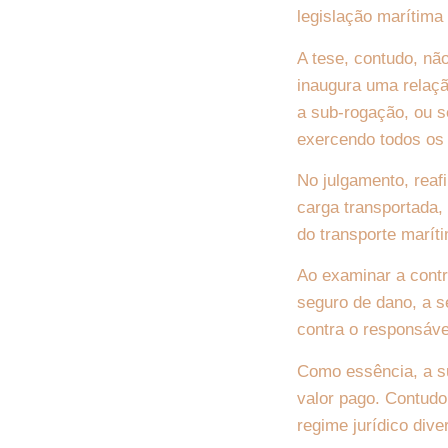
legislação marítima 
A tese, contudo, nã
inaugura uma relaçã
a sub-rogação, ou s
exercendo todos os d
No julgamento, reaf
carga transportada,
do transporte marít
Ao examinar a contr
seguro de dano, a s
contra o responsável
Como essência, a su
valor pago. Contudo
regime jurídico div