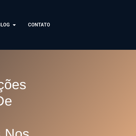
BLOG
CONTATO
Ações
De
s Nos