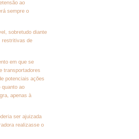
retensão ao
será sempre o
vel, sobretudo diante
restritivas de
mento em que se
de transportadores
de potenciais ações
o quanto ao
gra, apenas à
deria ser ajuizada
radora realizasse o