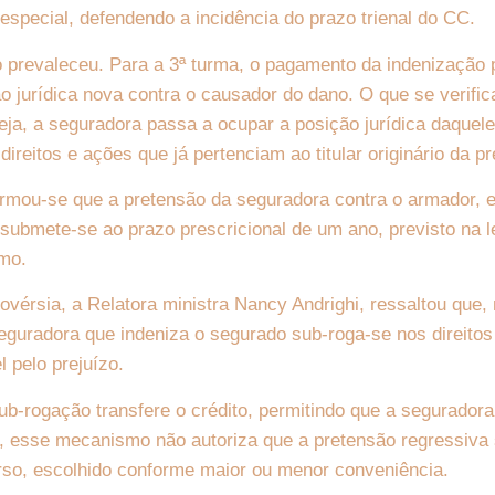
especial, defendendo a incidência do prazo trienal do CC.
o prevaleceu. Para a 3ª turma, o pagamento da indenização
o jurídica nova contra o causador do dano. O que se verific
eja, a seguradora passa a ocupar a posição jurídica daquele
ireitos e ações que já pertenciam ao titular originário da p
irmou-se que a pretensão da seguradora contra o armador, 
 submete-se ao prazo prescricional de um ano, previsto na l
imo.
ovérsia, a Relatora ministra Nancy Andrighi, ressaltou que,
eguradora que indeniza o segurado sub-roga-se nos direitos
 pelo prejuízo.
b-rogação transfere o crédito, permitindo que a segurador
, esse mecanismo não autoriza que a pretensão regressiva 
erso, escolhido conforme maior ou menor conveniência.