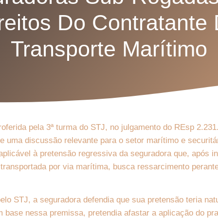
reitos Do Contratante
Transporte Marítimo
roferida pela 3ª turma do STJ, no julgamento do REsp 2.231
 uma discussão relevante para o setor marítimo e securitári
 aplicável à pretensão regressiva da seguradora que, após in
 transportada por via marítima, busca ressarcimento perant
elo STJ, a seguradora defendia que sua pretensão teria nat
m base nessa premissa, pretendia afastar a aplicação do pr