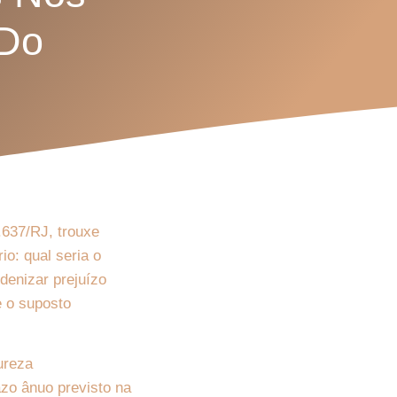
 Do
.637/RJ, trouxe
o: qual seria o
denizar prejuízo
e o suposto
ureza
azo ânuo previsto na