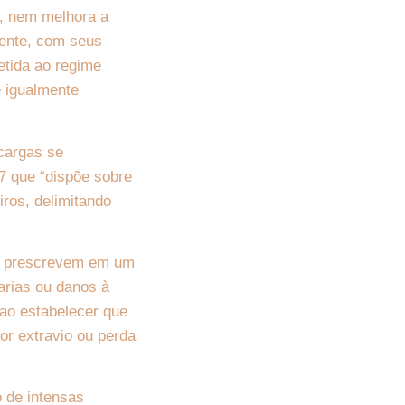
o, nem melhora a
tente, com seus
etida ao regime
e igualmente
cargas se
67 que “dispõe sobre
iros, delimitando
ual prescrevem em um
arias ou danos à
ao estabelecer que
or extravio ou perda
o de intensas