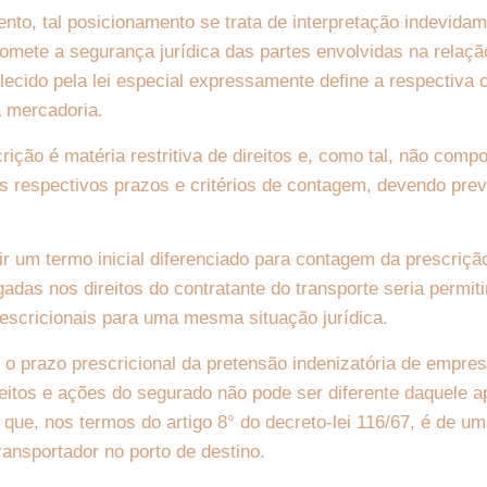
to, tal posicionamento se trata de interpretação indevidam
mete a segurança jurídica das partes envolvidas na relação
lecido pela lei especial expressamente define a respectiva 
a mercadoria.
ição é matéria restritiva de direitos e, como tal, não compo
s respectivos prazos e critérios de contagem, devendo prev
ir um termo inicial diferenciado para contagem da prescriçã
das nos direitos do contratante do transporte seria permitir
rescricionais para uma mesma situação jurídica.
 o prazo prescricional da pretensão indenizatória de empre
eitos e ações do segurado não pode ser diferente daquele ap
 que, nos termos do artigo 8° do decreto-lei 116/67, é de um
ransportador no porto de destino.