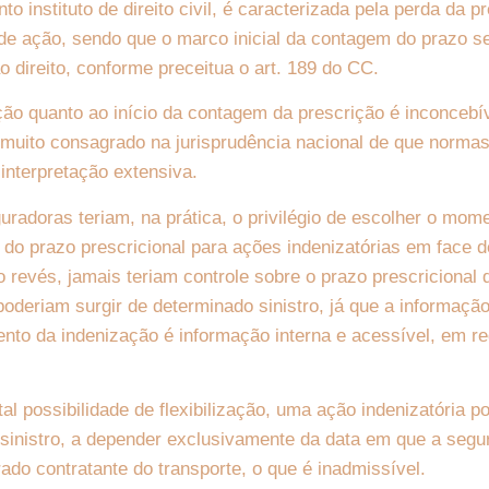
to instituto de direito civil, é caracterizada pela perda da p
o de ação, sendo que o marco inicial da contagem do prazo 
 direito, conforme preceitua o art. 189 do CC.
ação quanto ao início da contagem da prescrição é inconcebí
muito consagrado na jurisprudência nacional de que normas 
interpretação extensiva.
guradoras teriam, na prática, o privilégio de escolher o mo
m do prazo prescricional para ações indenizatórias em face 
o revés, jamais teriam controle sobre o prazo prescricional 
oderiam surgir de determinado sinistro, já que a informaçã
to da indenização é informação interna e acessível, em re
l possibilidade de flexibilização, uma ação indenizatória po
sinistro, a depender exclusivamente da data em que a segu
do contratante do transporte, o que é inadmissível.