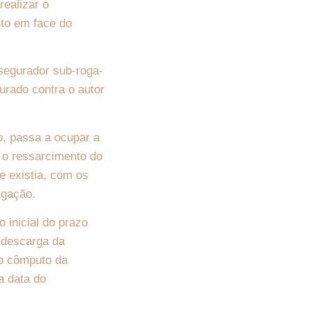
realizar o
nto em face do
 segurador sub-roga-
urado contra o autor
o, passa a ocupar a
r o ressarcimento do
 existia, com os
rigação.
o inicial do prazo
a descarga da
 o cômputo da
a data do