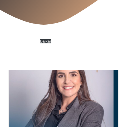
PautaAntaq_579ª
Baixar