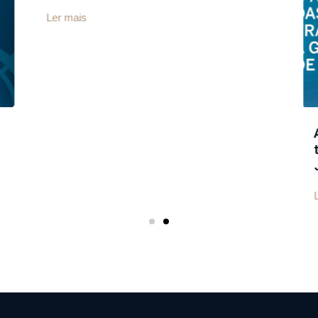
Le
Portaria 612/2024 – Novas regras
para o exame toxicológico dos
motoristas profissionais
Ler mais