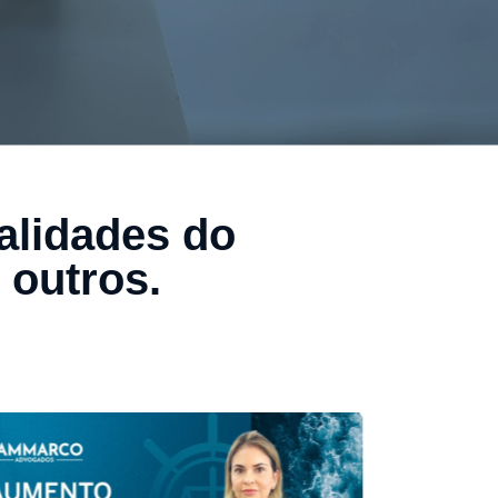
ualidades do
 outros.
4a Reunião Ordinária por
deoconferência – Pauta Externa