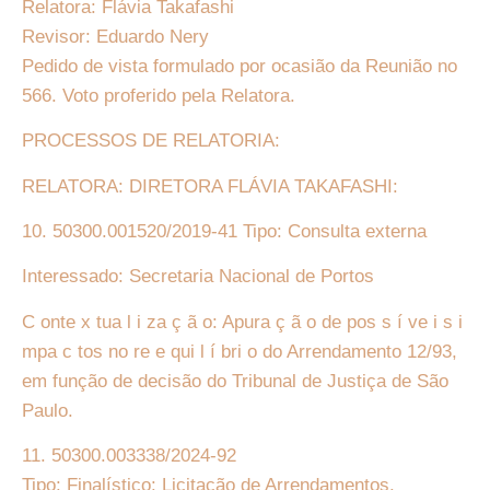
Relatora: Flávia Takafashi
Revisor: Eduardo Nery
Pedido de vista formulado por ocasião da Reunião no
566. Voto proferido pela Relatora.
PROCESSOS DE RELATORIA:
RELATORA: DIRETORA FLÁVIA TAKAFASHI:
10. 50300.001520/2019-41 Tipo: Consulta externa
Interessado: Secretaria Nacional de Portos
C onte x tua l i za ç ã o: Apura ç ã o de pos s í ve i s i
mpa c tos no re e qui l í bri o do Arrendamento 12/93,
em função de decisão do Tribunal de Justiça de São
Paulo.
11. 50300.003338/2024-92
Tipo: Finalístico: Licitação de Arrendamentos.