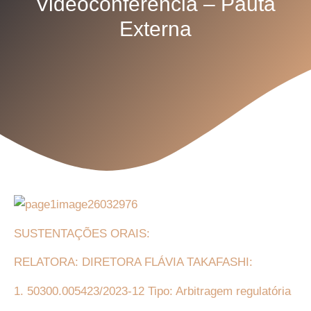
Videoconferência – Pauta
Externa
SUSTENTAÇÕES ORAIS:
RELATORA: DIRETORA FLÁVIA TAKAFASHI:
1. 50300.005423/2023-12 Tipo: Arbitragem regulatória