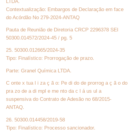
LTDA.
Contextualização: Embargos de Declaração em face
do Acórdão No 279-2024-ANTAQ
Pauta de Reunião de Diretoria CRCP 2296378 SEI
50300.014572/2024-45 / pg. 5
25. 50300.012665/2024-35
Tipo: Finalístico: Prorrogação de prazo.
Parte: Granel Química LTDA.
C onte x tua l i za ç ã o: Pe di do de prorrog a ç ã o do
pra zo de a di mpl e me nto da c l á us ul a
suspensiva do Contrato de Adesão no 68/2015-
ANTAQ.
26. 50300.014458/2019-58
Tipo: Finalístico: Processo sancionador.