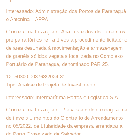
Interessado: Administração dos Portos de Paranaguá
e Antonina – APPA
C onte x tua l i za ç ã o: Aná l i s e dos doc ume ntos
pre pa ra tóri os re l a 􏰀 vos à procedimento licitatório
de área des􏰀nada à movimentação e armazenagem
de granéis sólidos vegetais localizada no Complexo
Portuário de Paranaguá, denominado PAR 25.
12. 50300.003763/2024-81
Tipo: Análise de Projeto de Investimento.
Interessado: Intermarítima Portos e Logística S.A.
C onte x tua l i za ç ã o: R e vi s ã o do c ronog ra ma
de i nve s 􏰀 me ntos do C ontra to de Arrendamento
no 05/2022, de 􏰀tularidade da empresa arrendatária
do Porto Organizado de Salvador,