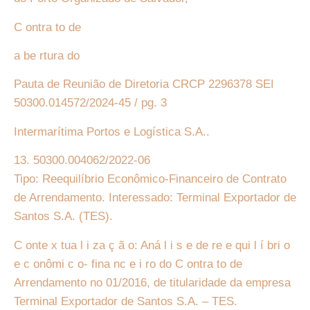
C ontra to de
a be rtura do
Pauta de Reunião de Diretoria CRCP 2296378 SEI
50300.014572/2024-45 / pg. 3
Intermarítima Portos e Logística S.A..
13. 50300.004062/2022-06
Tipo: Reequilíbrio Econômico-Financeiro de Contrato
de Arrendamento. Interessado: Terminal Exportador de
Santos S.A. (TES).
C onte x tua l i za ç ã o: Aná l i s e de re e qui l í bri o
e c onômi c o- fina nc e i ro do C ontra to de
Arrendamento no 01/2016, de titularidade da empresa
Terminal Exportador de Santos S.A. – TES.