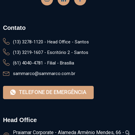
Justiça do Trabalho afasta justa causa por faltas
e condena empresa por discriminação etária.