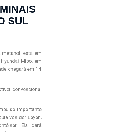
MINAIS
O SUL
 metanol, está em
o Hyundai Mipo, em
onde chegará em 14
ível convencional
mpulso importante
ula von der Leyen,
têiner. Ela dará