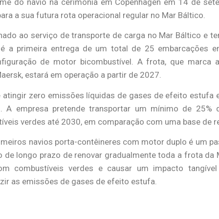
me do navio na cerimónia em Copenhagen em 14 de sete
ra a sua futura rota operacional regular no Mar Báltico.
inado ao serviço de transporte de carga no Mar Báltico e t
 é a primeira entrega de um total de 25 embarcações 
iguração de motor bicombustível. A frota, que marca 
ersk, estará em operação a partir de 2027.
 atingir zero emissões líquidas de gases de efeito estuf
. A empresa pretende transportar um mínimo de 25% 
tíveis verdes até 2030, em comparação com uma base de re
imeiros navios porta-contêineres com motor duplo é um p
vo de longo prazo de renovar gradualmente toda a frota da 
om combustíveis verdes e causar um impacto tangíve
uzir as emissões de gases de efeito estufa.
uário