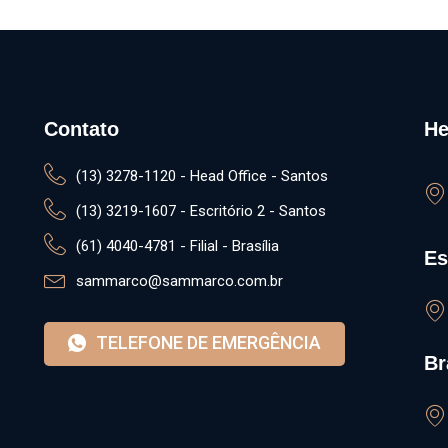
ém
Justiça do Trabalho afasta
Descump
ade da
justa causa por faltas e
coletiva 
tante em
condena empresa por
TST afas
rário.
discriminação etária.
pagam