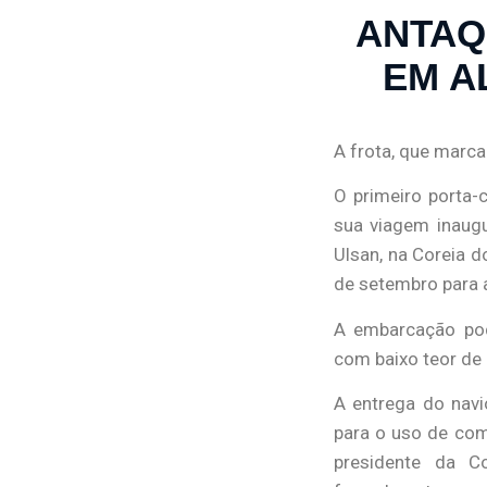
ANTAQ
EM A
A frota, que marc
O primeiro porta
sua viagem inaugu
Ulsan, na Coreia 
de setembro para a
A embarcação pod
com baixo teor de 
A entrega do nav
para o uso de com
presidente da C