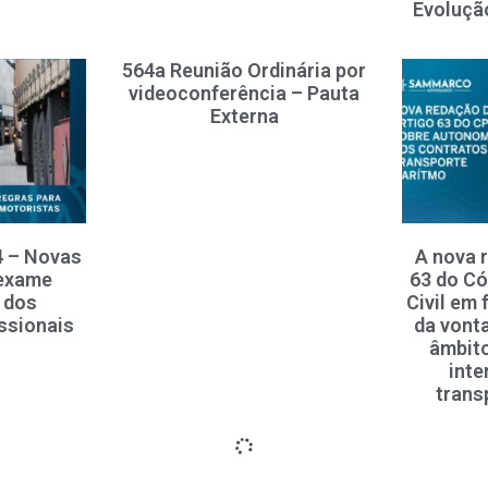
Evoluçã
564a Reunião Ordinária por
videoconferência – Pauta
Externa
4 – Novas
A nova 
 exame
63 do Có
 dos
Civil em
ssionais
da vont
âmbito
inte
trans