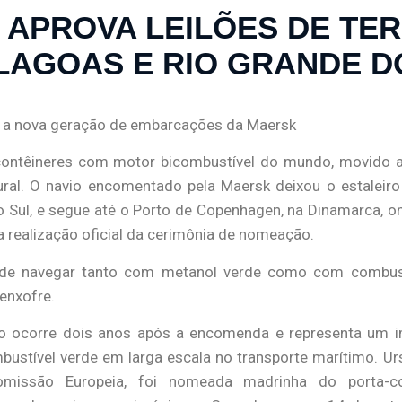
 APROVA LEILÕES DE TER
LAGOAS E RIO GRANDE D
a a nova geração de embarcações da Maersk
-contêineres com motor bicombustível do mundo, movido a
ral. O navio encomentado pela Maersk deixou o estaleir
do Sul, e segue até o Porto de Copenhagen, na Dinamarca, 
 realização oficial da cerimônia de nomeação.
e navegar tanto com metanol verde como com combust
enxofre.
io ocorre dois anos após a encomenda e representa um i
bustível verde em larga escala no transporte marítimo. Urs
omissão Europeia, foi nomeada madrinha do porta-con