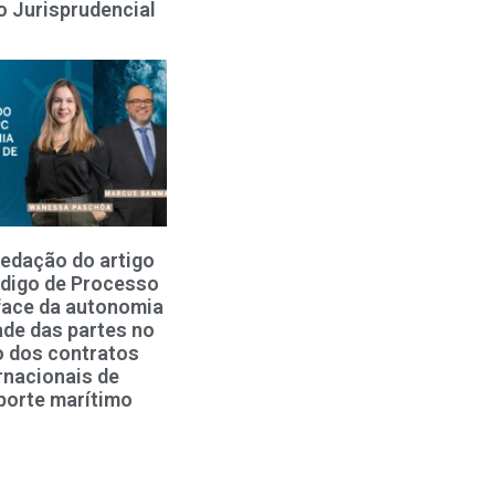
o Jurisprudencial
redação do artigo
digo de Processo
 face da autonomia
ade das partes no
 dos contratos
rnacionais de
porte marítimo