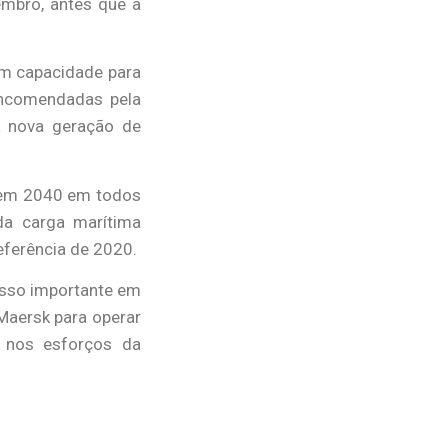
mbro, antes que a
em capacidade para
encomendadas pela
a nova geração de
a em 2040 em todos
da carga marítima
ferência de 2020.
asso importante em
Maersk para operar
l nos esforços da