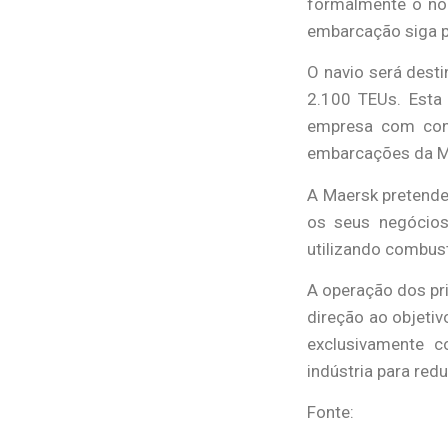
formalmente o no
embarcação siga pa
O navio será dest
2.100 TEUs. Esta
empresa com conf
embarcações da Ma
A Maersk pretende
os seus negócios
utilizando combus
A operação dos pr
direção ao objeti
exclusivamente c
indústria para red
Fonte:
Jornal Port