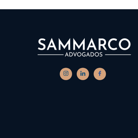
TST mant
inaplicabilid
estabilidade ges
contrato tempo