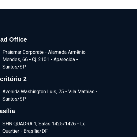
rimento de norma
x Tema 1..046 STF:
ta condenação ao
ento de horas
extras.