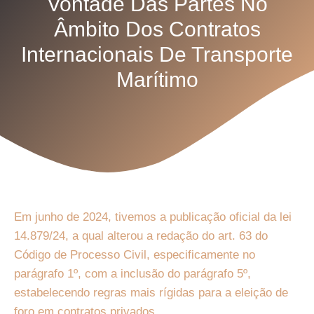
Vontade Das Partes No
Âmbito Dos Contratos
Internacionais De Transporte
Marítimo
Em junho de 2024, tivemos a publicação oficial da lei
14.879/24, a qual alterou a redação do art. 63 do
Código de Processo Civil, especificamente no
parágrafo 1º, com a inclusão do parágrafo 5º,
estabelecendo regras mais rígidas para a eleição de
foro em contratos privados.